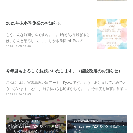
2025年末冬季休業のお知らせ
もうこんな時期なんですね。。。1年がもう過ぎると
は、なんと恐ろしい。。。しかも前回のHPのブロ…
2025.12.05 07:56
今年度もよろしくお願いいたします。（値段改定のお知らせ）
こんにちは。宮古島思い出アート Kyokoです。もう、あけましておめでと
うございます。と申し上げるのもお恥ずかしく。。。今年度も無事に営業…
2025.01.24 02:35
2016.07.11 15:43
2016.06.29 15:10
What's new?2016/7/11 夏祭
what's new?2016/7/5 台風の
りの準備その2
前に