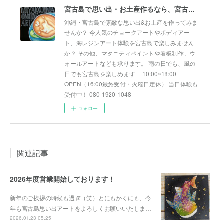
宮古島で思い出・お土産作るなら、宮古島思い出アート。人気のボディアートやチョークアート、海レジンアート体験が楽しめます！
沖縄・宮古島で素敵な思い出&お土産を作ってみま
せんか？ 今人気のチョークアートやボディアー
ト、海レジンアート体験を宮古島で楽しみません
か？ その他、マタニティペイントや看板制作、ウ
ォールアートなども承ります。 雨の日でも、風の
日でも宮古島を楽しめます！ 10:00~18:00
OPEN（16:00最終受付・火曜日定休） 当日体験も
受付中！ 080-1920-1048
フォロー
関連記事
2026年度営業開始しております！
新年のご挨拶の時候も過ぎ（笑）とにもかくにも、今
年も宮古島思い出アートをよろしくお願いいたしま…
2026.01.23 05:25