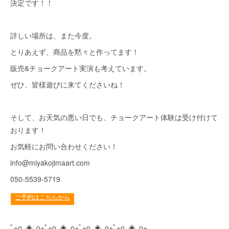
決定です！！
詳しい場所は、また今度。
とりあえず、商品を黙々と作ってます！
販売&チョークアート実演も考えています。
ぜひ、皆様遊びに来てくださいね！
そして、お天気の悪い日でも、チョークアート体験は受け付けて
おります！
お気軽にお問い合わせください！
info@miyakojimaart.com
050-5539-5719
ﾟ+o｡◈｡o+ﾟ+o｡◈｡o+ﾟ+o｡◈｡o+ﾟ+o｡◈｡o+