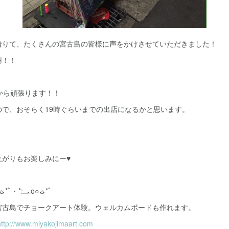
借りて、たくさんの宮古島の皆様に声をかけさせていただきました！
謝！！
から頑張ります！！
ので、おそらく19時ぐらいまでの出店になるかと思います。
上がりもお楽しみにー♥
○☼*ﾟ・*:..｡o○☼*ﾟ
宮古島でチョークアート体験。ウェルカムボードも作れます。
http://www.miyakojimaart.com