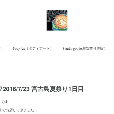
ト）
Body Art（ボディアート）
Sundry goods(雑貨作り体験）
ew?2016/7/23 宮古島夏祭り1日目
りです！
時まで出店してきました！