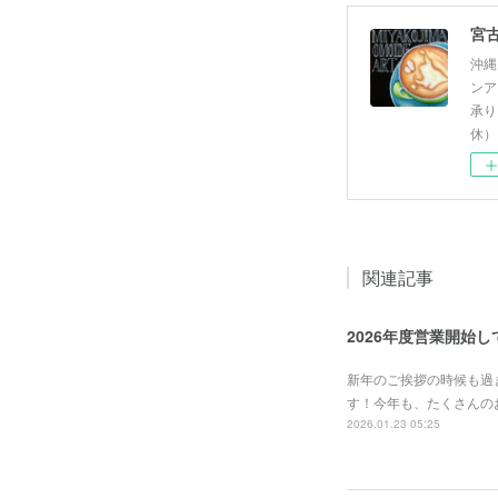
沖縄
ンア
承り
休）
関連記事
2026年度営業開始
新年のご挨拶の時候も過
す！今年も、たくさんの
2026.01.23 05:25