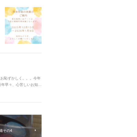
もお恥ずかしく。。。今年
新年早々、心苦しいお知…
の準備その4