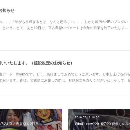
のお知らせ
ね。。。1年がもう過ぎるとは、なんと恐ろしい。。。しかも前回のHPのブログの
）ということで。あと10日で、宮古島思い出アートは今年の営業を終了いたしま…
願いいたします。（値段改定のお知らせ）
出アート Kyokoです。もう、あけましておめでとうございます。と申し上げるの
ております。皆様、宮古島にお越しの際は、ぜひお立ち寄りくださいね！そして、
2016.07.13 18:00
016/7/24 宮古島夏祭り2日目
What's new?2016/7/20 夏祭り