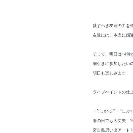
愛すべき友達の力を
友達には、本当に感
そして、明日は14時
綱引きに参加したい
明日も楽しみます！
ライブペイントの仕
・*:..｡o○☼*ﾟ・*:..｡o
雨の日でも大丈夫！
宮古島思い出アート