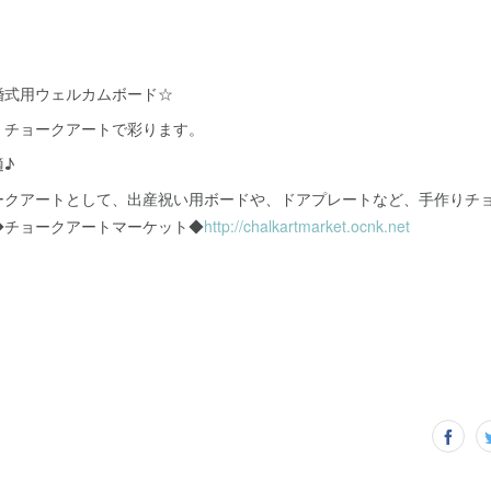
婚式用ウェルカムボード☆
、チョークアートで彩ります。
♪
ークアートとして、出産祝い用ボードや、ドアプレートなど、手作りチ
◆チョークアートマーケット◆
http://chalkartmarket.ocnk.net