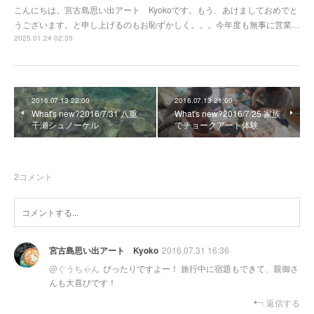
こんにちは。宮古島思い出アート Kyokoです。もう、あけましておめでと
うございます。と申し上げるのもお恥ずかしく。。。今年度も無事に営業…
2025.01.24 02:35
2016.07.13 22:00
2016.07.13 21:00
What's new?2016/7/31 八重
What's new?2016/7/25 家族
干瀬シュノーケル
でチョークアート体験
2
コメント
宮古島思い出アート Kyoko
2016.07.31 16:36
@
ぐうちゃん
ぴったりですよー！ 旅行中に宿題もできて、親御さ
んも大喜びです！
返信する