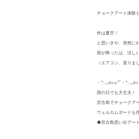
チョークアート体験
外は夏空！
と思いきや、突然に
雨が降ったは、涼し
（エアコン、直りま
・*:..｡o○☼*ﾟ・*:..｡o
雨の日でも大丈夫！
宮古島でチョークア
ウェルカムボードも
◆宮古島思い出アート