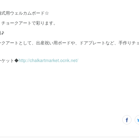
婚式用ウェルカムボード☆
、チョークアートで彩ります。
♪
ークアートとして、出産祝い用ボードや、ドアプレートなど、手作りチ
ーケット◆
http://chalkartmarket.ocnk.net/