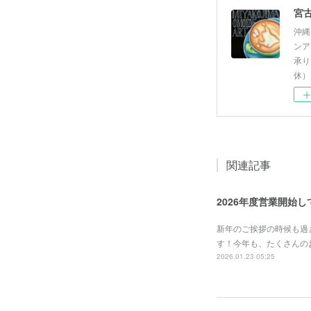
沖縄
ンア
承り
休）
関連記事
2026年度営業開始
新年のご挨拶の時候も過
す！今年も、たくさんの
2026.01.23 05:25