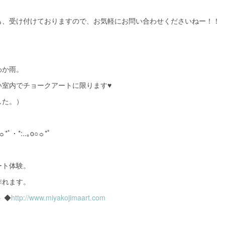
も、受け付けておりますので、お気軽にお問い合わせくださいねー！！
わか雨。
い室内でチョークアートに限ります♥
した。）
○☼*ﾟ・*:..｡o○☼*ﾟ
ート体験。
作れます。
 ◆
http://www.miyakojimaart.com