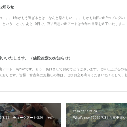
のお知らせ
ね。。。1年がもう過ぎるとは、なんと恐ろしい。。。しかも前回のHPのブログの
）ということで。あと10日で、宮古島思い出アートは今年の営業を終了いたしま…
願いいたします。（値段改定のお知らせ）
出アート Kyokoです。もう、あけましておめでとうございます。と申し上げるの
ております。皆様、宮古島にお越しの際は、ぜひお立ち寄りくださいね！そして、
2016.07.13 22:00
2016/8/11 チョークアート体験 その
What's new?2016/7/31 八重