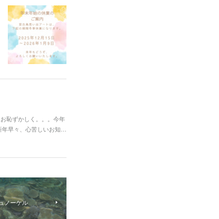
もお恥ずかしく。。。今年
新年早々、心苦しいお知…
干瀬シュノーケル