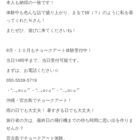
本人も納得の一枚です！
体験中も色んな話で盛り上がり、まるで姉（？）のように私を慕
ってくれたＮさん！
またぜひ、遊びに来てくださいね！
9月・１０月もチョークアート体験受付中！
当日14時半まで、当日受付可能です。
まずは、お電話ください☆
050-5539-5719
・*:..｡o○☼*ﾟ・*:..｡o○☼*ﾟ・*:..｡o○☼*ﾟ
沖縄・宮古島でチョークアート！
雨の日でも大丈夫！ 暑すぎる日でも大丈夫！
旅行者の方は、最終日の飛行機までの待ち時間に思い出を作りま
せんか？
宮古島でチョークアート体験。