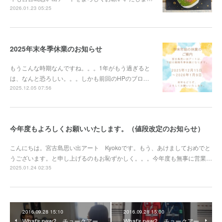
2026.01.23 05:25
2025年末冬季休業のお知らせ
もうこんな時期なんですね。。。1年がもう過ぎると
は、なんと恐ろしい。。。しかも前回のHPのブロ…
2025.12.05 07:56
今年度もよろしくお願いいたします。（値段改定のお知らせ）
こんにちは。宮古島思い出アート Kyokoです。もう、あけましておめでと
うございます。と申し上げるのもお恥ずかしく。。。今年度も無事に営業…
2025.01.24 02:35
2016.09.28 15:10
2016.09.28 15:00
What's new? チョークアー
What's new? チョークアー