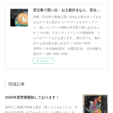
宮古島で思い出・お土産作るなら、宮古島思い出アート。人気のボディアートやチョークアート、海レジンアート体験が楽しめます！
沖縄・宮古島で素敵な思い出&お土産を作ってみま
せんか？ 今人気のチョークアートやボディアー
ト、海レジンアート体験を宮古島で楽しみません
か？ その他、マタニティペイントや看板制作、ウ
ォールアートなども承ります。 雨の日でも、風の
日でも宮古島を楽しめます！ 10:00~18:00
OPEN（16:00最終受付・火曜日定休） 当日体験も
受付中！ 080-1920-1048
フォロー
関連記事
2026年度営業開始しております！
新年のご挨拶の時候も過ぎ（笑）とにもかくにも、今
年も宮古島思い出アートをよろしくお願いいたしま…