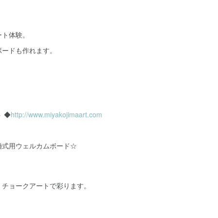
ート体験。
ボードも作れます。
 ◆
http://www.miyakojimaart.com
婚式用ウェルカムボード☆
、チョークアートで彩ります。