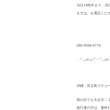
当日14時半まで、当
まずは、お電話くだ
050-5539-5719
・*:..｡o○☼*ﾟ・*:..｡
沖縄・宮古島でチョ
雨の日でも大丈夫！ 
旅行者の方は、最終