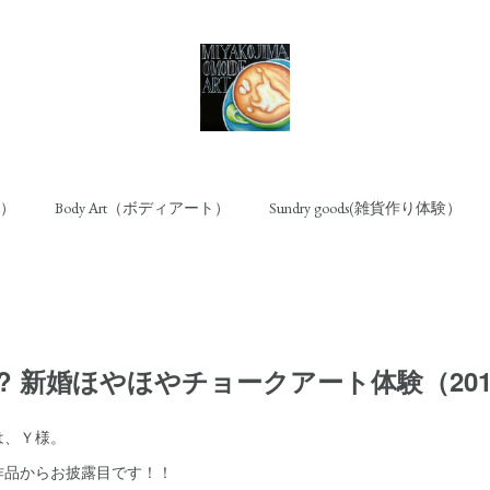
ト）
Body Art（ボディアート）
Sundry goods(雑貨作り体験）
new? 新婚ほやほやチョークアート体験（2016
は、Ｙ様。
作品からお披露目です！！