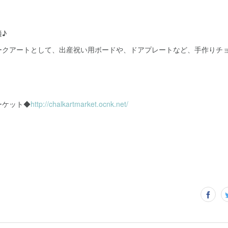
♪
ークアートとして、出産祝い用ボードや、ドアプレートなど、手作りチ
ーケット◆
http://chalkartmarket.ocnk.net/