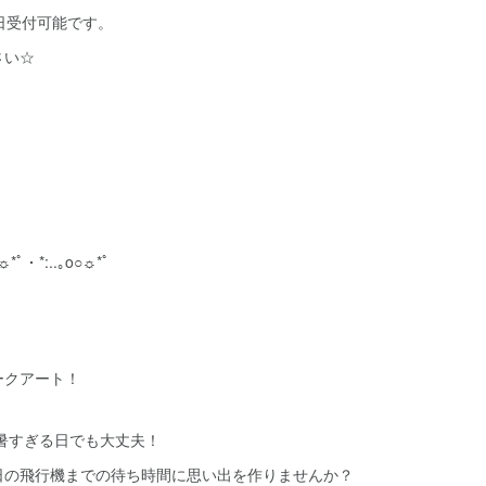
日受付可能です。
さい☆
o○☼*ﾟ・*:..｡o○☼*ﾟ
ークアート！
暑すぎる日でも大丈夫！
日の飛行機までの待ち時間に思い出を作りませんか？