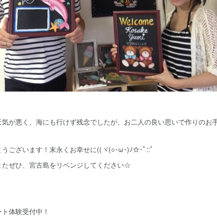
天気が悪く、海にも行けず残念でしたが、お二人の良い思いで作りのお
ざいます！末永くお幸せに((ヾ(○･ω･)ﾉ☆･ﾟ::ﾟ
またぜひ、宮古島をリベンジしてください☆
ート体験受付中！