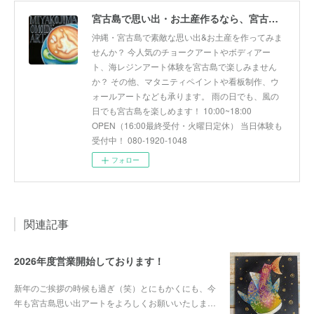
宮古島で思い出・お土産作るなら、宮古島思い出アート。人気のボディアートやチョークアート、海レジンアート体験が楽しめます！
沖縄・宮古島で素敵な思い出&お土産を作ってみま
せんか？ 今人気のチョークアートやボディアー
ト、海レジンアート体験を宮古島で楽しみません
か？ その他、マタニティペイントや看板制作、ウ
ォールアートなども承ります。 雨の日でも、風の
日でも宮古島を楽しめます！ 10:00~18:00
OPEN（16:00最終受付・火曜日定休） 当日体験も
受付中！ 080-1920-1048
フォロー
関連記事
2026年度営業開始しております！
新年のご挨拶の時候も過ぎ（笑）とにもかくにも、今
年も宮古島思い出アートをよろしくお願いいたしま…