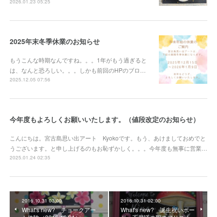
2026.01.23 05:25
2025年末冬季休業のお知らせ
もうこんな時期なんですね。。。1年がもう過ぎると
は、なんと恐ろしい。。。しかも前回のHPのブロ…
2025.12.05 07:56
今年度もよろしくお願いいたします。（値段改定のお知らせ）
こんにちは。宮古島思い出アート Kyokoです。もう、あけましておめでと
うございます。と申し上げるのもお恥ずかしく。。。今年度も無事に営業…
2025.01.24 02:35
2016.10.31 03:00
2016.10.31 02:00
What's new? チョークアー
What's new? 誕生祝いボー