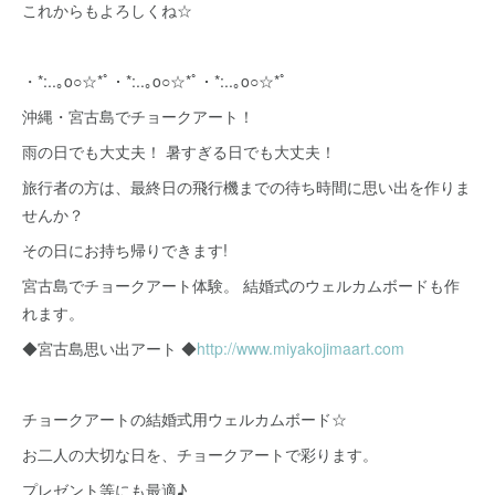
これからもよろしくね☆
・*:..｡o○☆*ﾟ・*:..｡o○☆*ﾟ・*:..｡o○☆*ﾟ
沖縄・宮古島でチョークアート！
雨の日でも大丈夫！ 暑すぎる日でも大丈夫！
旅行者の方は、最終日の飛行機までの待ち時間に思い出を作りま
せんか？
その日にお持ち帰りできます!
宮古島でチョークアート体験。 結婚式のウェルカムボードも作
れます。
◆宮古島思い出アート ◆
http://www.miyakojimaart.com
チョークアートの結婚式用ウェルカムボード☆
お二人の大切な日を、チョークアートで彩ります。
プレゼント等にも最適♪