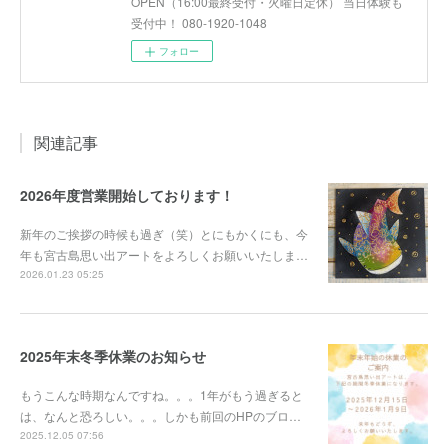
OPEN（16:00最終受付・火曜日定休） 当日体験も
受付中！ 080-1920-1048
フォロー
関連記事
2026年度営業開始しております！
新年のご挨拶の時候も過ぎ（笑）とにもかくにも、今
年も宮古島思い出アートをよろしくお願いいたしま…
2026.01.23 05:25
2025年末冬季休業のお知らせ
もうこんな時期なんですね。。。1年がもう過ぎると
は、なんと恐ろしい。。。しかも前回のHPのブロ…
2025.12.05 07:56