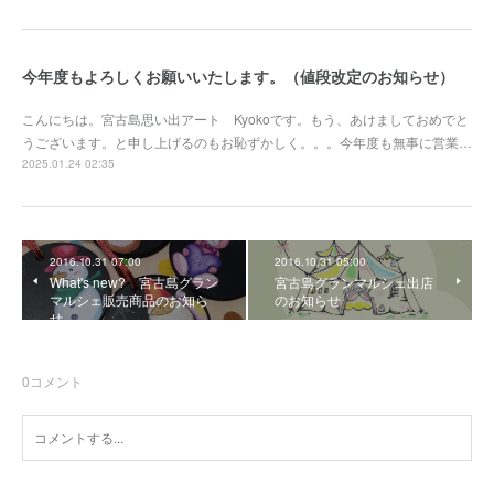
今年度もよろしくお願いいたします。（値段改定のお知らせ）
こんにちは。宮古島思い出アート Kyokoです。もう、あけましておめでと
うございます。と申し上げるのもお恥ずかしく。。。今年度も無事に営業…
2025.01.24 02:35
2016.10.31 07:00
2016.10.31 05:00
What's new? 宮古島グラン
宮古島グランマルシェ出店
マルシェ販売商品のお知ら
のお知らせ
せ
0
コメント