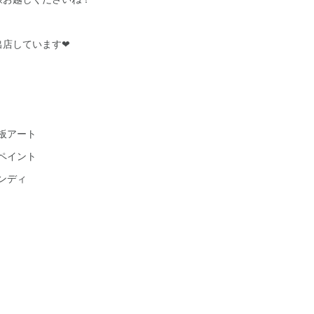
出店しています❤
黒板アート
ィペイント
ヘンディ