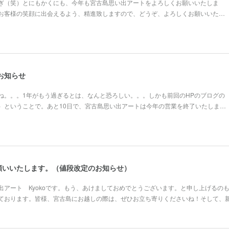
ぎ（笑）とにもかくにも、今年も宮古島思い出アートをよろしくお願いいたしま
お客様の笑顔に出会えるよう、精進致しますので、どうぞ、よろしくお願いいた…
のお知らせ
ね。。。1年がもう過ぎるとは、なんと恐ろしい。。。しかも前回のHPのブログの
）ということで。あと10日で、宮古島思い出アートは今年の営業を終了いたしま…
願いいたします。（値段改定のお知らせ）
出アート Kyokoです。もう、あけましておめでとうございます。と申し上げるの
ております。皆様、宮古島にお越しの際は、ぜひお立ち寄りくださいね！そして、