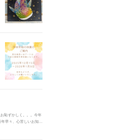
もお恥ずかしく。。。今年
新年早々、心苦しいお知…