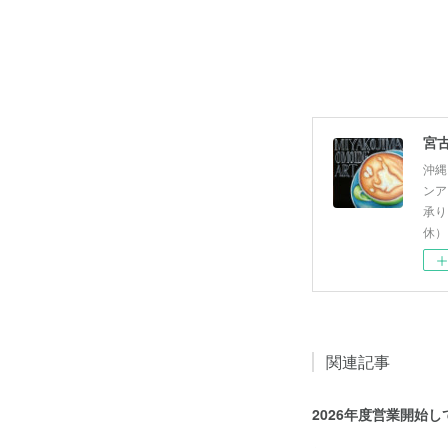
沖縄
ンア
承り
休）
関連記事
2026年度営業開始