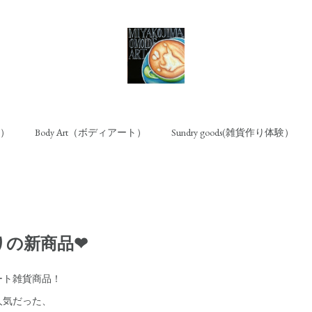
ト）
Body Art（ボディアート）
Sundry goods(雑貨作り体験）
りの新商品❤
ート雑貨商品！
人気だった、