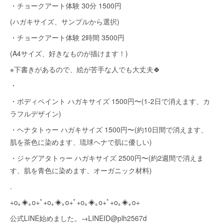
・チョークアート体験 30分 1500円
(ハガキサイズ、サンプルから選択)
・チョークアート体験 2時間 3500円
(A4サイズ、好きなものが描けます！)
※下書きがあるので、絵が苦手な人でも大丈夫🍀
・
・ボディペイント ハガキサイズ 1500円〜(1-2日で消えます、カ
ラフルデザイン)
・ヘナタトゥー ハガキサイズ 1500円〜(約10日間で消えます、
肌を茶色に染めます、琉球ヘナで肌に優しい)
・ジャグアタトゥー ハガキサイズ 2500円〜(約2週間で消えま
す、肌を青色に染めます、オーガニック材料)
.
+o｡◈｡o+ﾟ+o｡◈｡o+ﾟ+o｡◈｡o+ﾟ+o｡◈｡o+
公式LINE始めました。→LINEID@plh2567d