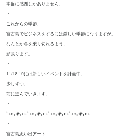
本当に感謝しかありません。
・
これからの季節、
宮古島でビジネスをするには厳しい季節になりますが。
なんとか冬を乗り切れるよう、
頑張ります。
・
11/18.19には新しいイベントを計画中。
少しずつ、
前に進んでいきます。
・
ﾟ+o｡◈｡o+ﾟ+o｡◈｡o+ﾟ+o｡◈｡o+ﾟ+o｡◈｡o+
・
宮古島思い出アート