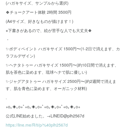
(ハガキサイズ、サンプルから選択)
🍀チョークアート体験 2時間 3500円
(A4サイズ、好きなものが描けます！)
※下書きがあるので、絵が苦手な人でも大丈夫🍀
・
✨ボディペイント ハガキサイズ 1500円〜(1-2日で消えます、カ
ラフルデザイン)
✨ヘナタトゥー ハガキサイズ 1500円〜(約10日間で消えます、
肌を茶色に染めます、琉球ヘナで肌に優しい)
✨ジャグアタトゥー ハガキサイズ 2500円〜(約2週間で消えま
す、肌を青色に染めます、オーガニック材料)
.
+o｡◈｡o+ﾟ+o｡◈｡o+ﾟ+o｡◈｡o+ﾟ+o｡◈｡o+
公式LINE始めました。→LINEID@plh2567d
https://line.me/R/ti/p/%40plh2567d