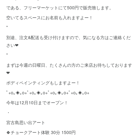
である、フリーマーケットにて500円で販売致します。
空いてるスペースにお名前も入れますよー！
*
別途、注文&配送も受け付けますので、気になる方はご連絡くだ
さい❤
*
まずは今週の日曜日、たくさんの方のご来店お待ちしております
❤
ボディペインティングもしますよー！
ﾟ+o｡◈｡o+ﾟ+o｡◈｡o+ﾟ+o｡◈｡o+ﾟ+o｡◈｡o+
今年は12月10日までオープン！
・
宮古島思い出アート
🍀チョークアート体験 30分 1500円