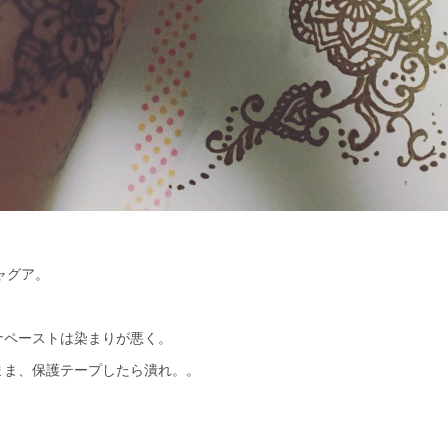
ャグア。
ナペーストは染まりが悪く。
まま、保護テープしたら潰れ。。