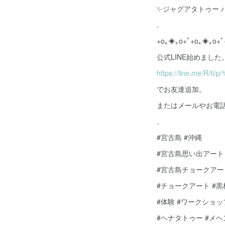
✨ジャグアタトゥー 
.
+o｡◈｡o+ﾟ+o｡◈｡o+ﾟ
公式LINE始めました。→
https://line.me/R/ti/
でお友達追加。
またはメールやお電
、
#宮古島 #沖縄
#宮古島思い出アート
#宮古島チョークアー
#チョークアート #
#体験 #ワークショッ
#ヘナタトゥー #メ