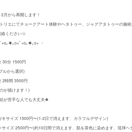
、2月から再開します！
アトリエにてチョークアート体験やヘタトゥー、ジャグアタトゥーの施術
連絡ください☆
ﾟ+o｡◈｡o+ﾟ+o｡◈｡o+ ・
30分 1500円
プルから選択)
2時間 3500円
ものが描けます！)
絵が苦手な人でも大丈夫🍀
キサイズ 1500円〜(1-2日で消えます、カラフルデザイン)
キサイズ 2500円〜(約10日間で消えます、肌を茶色に染めます、琉球ヘ