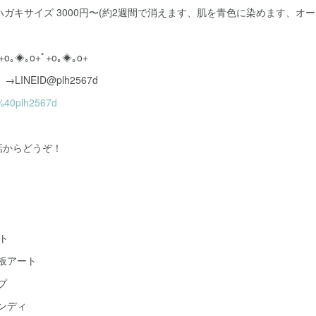
ハガキサイズ 3000円〜(約2週間で消えます、肌を青色に染めます、オー
+o｡◈｡o+ﾟ+o｡◈｡o+
LINEID@plh2567d
p/%40plh2567d
話からどうぞ！
ト
黒板アート
プ
ヘンディ