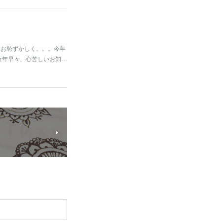
もお恥ずかしく。。。今年
新年早々、心苦しいお知…