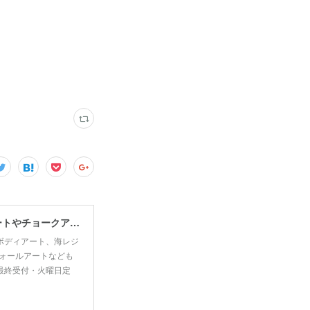
宮古島で思い出・お土産作るなら、宮古島思い出アート。人気のボディアートやチョークアート、海レジンアート体験が楽しめます！
ボディアート、海レジ
ォールアートなども
00最終受付・火曜日定