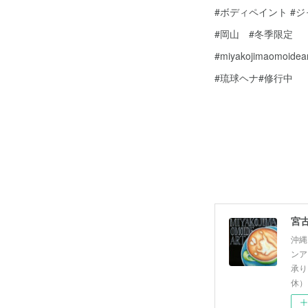
#ボディペイント #
#岡山 #冬季限定
#miyakojimaomoidear
#琉球ヘナ#修行中
沖縄
ンア
承り
休）