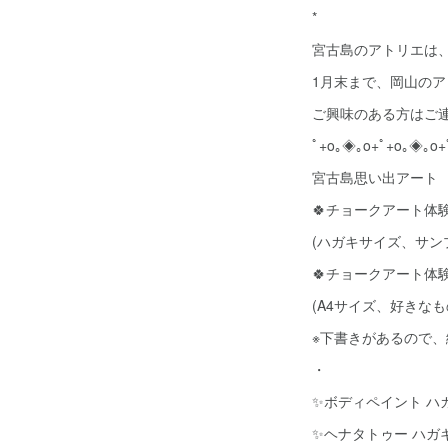
*
宮古島のアトリエは
1月末まで、岡山の
ご興味のある方はご
ﾟ+o｡◈｡o+ﾟ+o｡◈｡o+
宮古島思い出アート
🍀チョークアート体験 
(ハガキサイズ、サン
🍀チョークアート体験 
(A4サイズ、好きな
※下書きがあるので、
・
✨ボディペイント ハガ
✨ヘナタトゥー ハガ