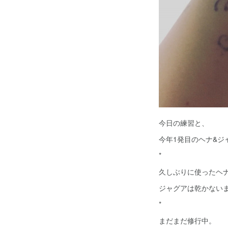
今日の練習と、
今年1発目のヘナ&ジ
*
久しぶりに使ったヘ
ジャグアは乾かない
*
まだまだ修行中。