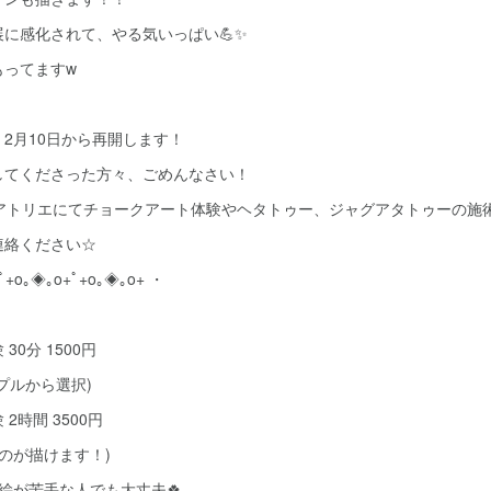
に感化されて、やる気いっぱい💪✨
もってますw
2月10日から再開します！
してくださった方々、ごめんなさい！
のアトリエにてチョークアート体験やヘタトゥー、ジャグアタトゥーの施
連絡ください☆
ﾟ+o｡◈｡o+ﾟ+o｡◈｡o+ ・
30分 1500円
プルから選択)
2時間 3500円
ものが描けます！)
絵が苦手な人でも大丈夫🍀