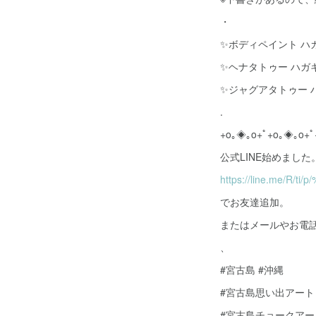
・
✨ボディペイント ハガ
✨ヘナタトゥー ハガ
✨ジャグアタトゥー 
.
+o｡◈｡o+ﾟ+o｡◈｡o+ﾟ
公式LINE始めました。→
https://line.me/R/ti/
でお友達追加。
またはメールやお電
、
#宮古島 #沖縄
#宮古島思い出アート
#宮古島チョークアー