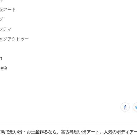
黒板アート
プ
ヘンディ
ジャグアタトゥー
t
#狼