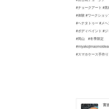
#チョークアート #
#体験 #ワークショッ
#ヘナタトゥー #メ
#ボディペイント #
#岡山 #冬季限定
#miyakojimaomoidear
#スマホケース手作り 