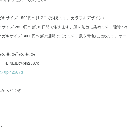
キサイズ 1500円〜(1-2日で消えます、カラフルデザイン)
キサイズ 2500円〜(約10日間で消えます、肌を茶色に染めます、琉球ヘ
ハガキサイズ 3000円〜(約2週間で消えます、肌を青色に染めます、オー
+o｡◈｡o+ﾟ+o｡◈｡o+
LINEID@plh2567d
p/%40plh2567d
話からどうぞ！
ト