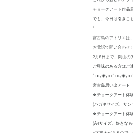
チョークアート作品展
でも、今日は引きこ
*
宮古島のアトリエは、
お電話で問い合わせ
2月5日まで、岡山
ご興味のある方はご
ﾟ+o｡◈｡o+ﾟ+o｡◈｡o+
宮古島思い出アート
🍀チョークアート体験 
(ハガキサイズ、サン
🍀チョークアート体験 
(A4サイズ、好きな
※下書きがあるので、