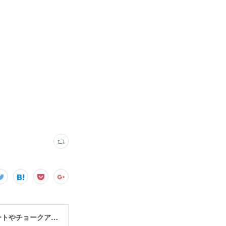
宮古島で思い出・お土産作るなら、宮古島思い出アート。人気のボディアートやチョークアート、海レジンアート体験が楽しめます！