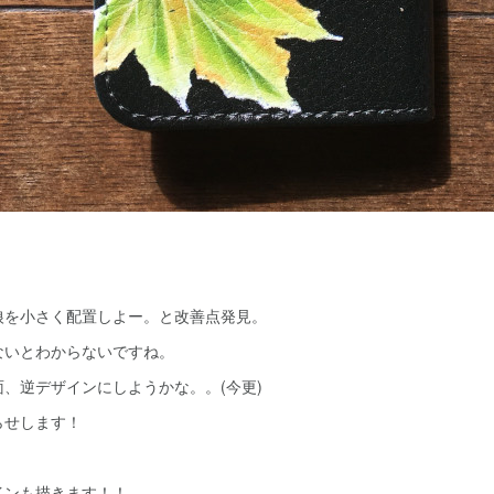
。
狼を小さく配置しよー。と改善点発見。
ないとわからないですね。
、逆デザインにしようかな。。(今更)
らせします！
インも描きます！！