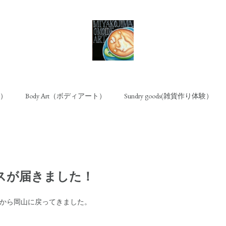
ト）
Body Art（ボディアート）
Sundry goods(雑貨作り体験）
スが届きました！
暇から岡山に戻ってきました。