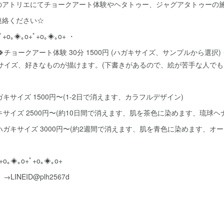
のアトリエにてチョークアート体験やヘタトゥー、ジャグアタトゥーの
連絡ください☆
ﾟ+o｡◈｡o+ﾟ+o｡◈｡o+ ・
チョークアート体験 30分 1500円 (ハガキサイズ、サンプルから選択)
 (A4サイズ、好きなものが描けます。(下書きがあるので、絵が苦手な人で
キサイズ 1500円〜(1-2日で消えます、カラフルデザイン)
キサイズ 2500円〜(約10日間で消えます、肌を茶色に染めます、琉球ヘ
ハガキサイズ 3000円〜(約2週間で消えます、肌を青色に染めます、オー
+o｡◈｡o+ﾟ+o｡◈｡o+
LINEID@plh2567d