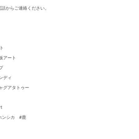
電話からご連絡ください。
ト
黒板アート
プ
ヘンディ
ジャグアタトゥー
t
ホンシカ #鹿