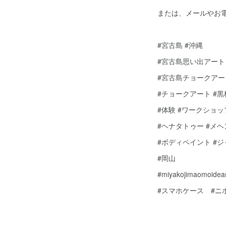
または、メールやお
#宮古島 #沖縄
#宮古島思い出アート
#宮古島チョークアー
#チョークアート #
#体験 #ワークショッ
#ヘナタトゥー #メ
#ボディペイント #
#岡山
#miyakojimaomoidear
#スマホケース #ニ