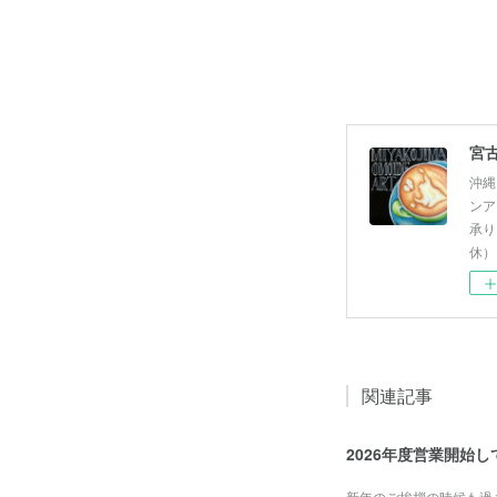
沖縄
ンア
承り
休）
関連記事
2026年度営業開始
新年のご挨拶の時候も過