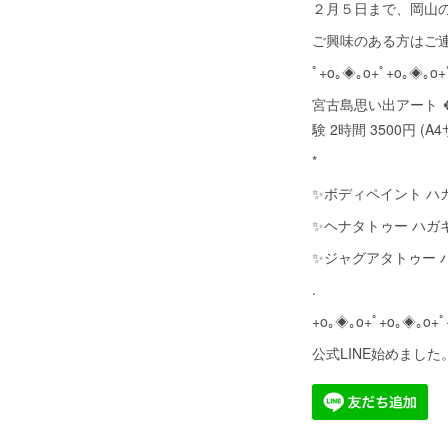
２月５日まで、岡山
ご興味のある方はご
ﾟ+o｡◈｡o+ﾟ+o｡◈｡o+
宮古島思い出アート 
験 2時間 3500円
*
✨ボディペイント ハガ
✨ヘナタトゥー ハガ
✨ジャグアタトゥー 
.
+o｡◈｡o+ﾟ+o｡◈｡o+ﾟ
公式LINE始めました。→