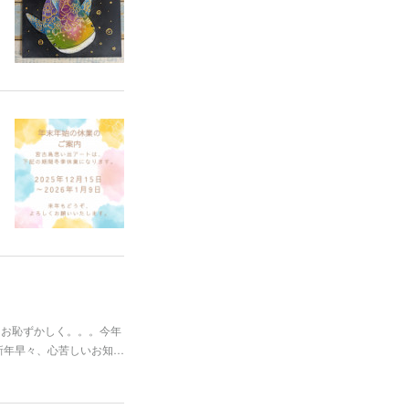
もお恥ずかしく。。。今年
新年早々、心苦しいお知…