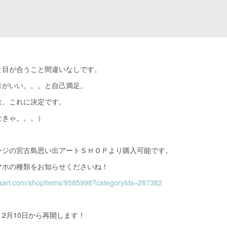
と目が合うこと間違いなしです。
方がいい。。。と自己満足。
は、これに決定です。
なきゃ。。。）
ージの宮古島思い出アートＳＨＯＰより購入可能です。
マホの種類をお知らせくださいね！
maart.com/shopItems/9585998?categoryIds=287382
2月10日から再開します！