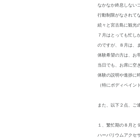
なかなか終息しない
行動制限がなされて
続々と宮古島に観光
７月はとっても忙し
のですが、８月は、
体験希望の方は、お
当日でも、お席に空
体験の説明や進捗に
（特にボディペイント
また、以下２点、ご
１、繁忙期の８月と
ハーバリウムアクセ