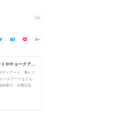
宮古島で思い出・お土産作るなら、宮古島思い出アート。人気のボディアートやチョークアート、海レジンアート体験が楽しめます！
ボディアート、海レジ
ォールアートなども
00最終受付・火曜日定