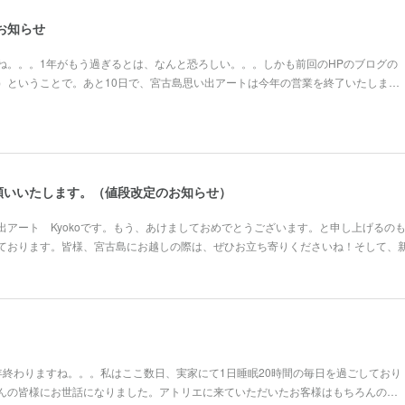
のお知らせ
ね。。。1年がもう過ぎるとは、なんと恐ろしい。。。しかも前回のHPのブログの
）ということで。あと10日で、宮古島思い出アートは今年の営業を終了いたしま…
願いいたします。（値段改定のお知らせ）
出アート Kyokoです。もう、あけましておめでとうございます。と申し上げるの
ております。皆様、宮古島にお越しの際は、ぜひお立ち寄りくださいね！そして、
年終わりますね。。。私はここ数日、実家にて1日睡眠20時間の毎日を過ごしており
んの皆様にお世話になりました。アトリエに来ていただいたお客様はもちろんの…