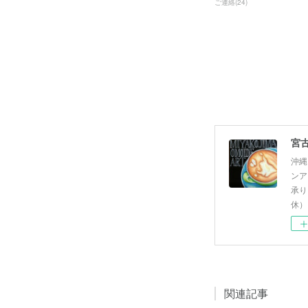
ご連絡
(
24
)
沖縄
ンア
承り
休）
関連記事