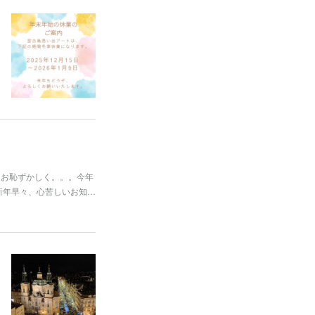
もお恥ずかしく。。。今年
新年早々、心苦しいお知…