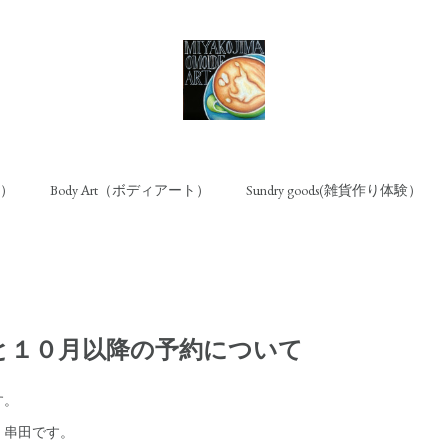
ト）
Body Art（ボディアート）
Sundry goods(雑貨作り体験）
と１０月以降の予約について
す。
 串田です。