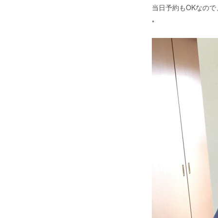
当日予約もOKなの
*