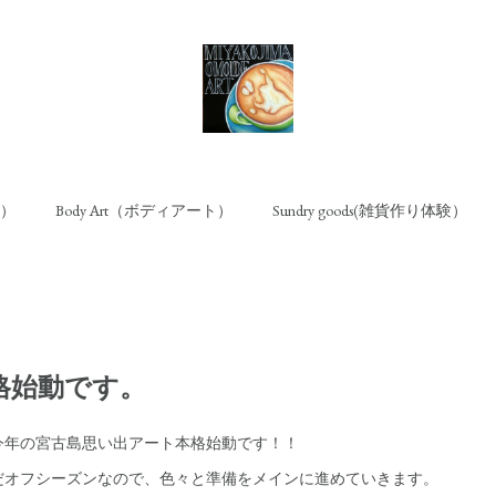
ト）
Body Art（ボディアート）
Sundry goods(雑貨作り体験）
格始動です。
今年の宮古島思い出アート本格始動です！！
だオフシーズンなので、色々と準備をメインに進めていきます。