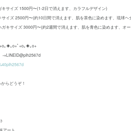
キサイズ 1500円〜(1-2日で消えます、カラフルデザイン)
キサイズ 2500円〜(約10日間で消えます、肌を茶色に染めます、琉球ヘ
ハガキサイズ 3000円〜(約2週間で消えます、肌を青色に染めます、オー
+o｡◈｡o+ﾟ+o｡◈｡o+
LINEID@plh2567d
p/%40plh2567d
ルからどうぞ！
ト
黒板アート