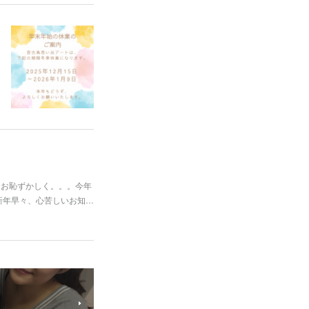
もお恥ずかしく。。。今年
新年早々、心苦しいお知…
。