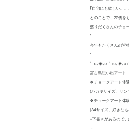
｢自宅にも欲しい。。
とのことで、左側をも
盛りだくさんのチョ
*
今年もたくさんの皆
*
ﾟ+o｡◈｡o+ﾟ+o｡◈｡o+
宮古島思い出アート
🍀チョークアート体験 
(ハガキサイズ、サン
🍀チョークアート体験 
(A4サイズ、好きな
※下書きがあるので、
・