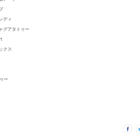
プ
ヘンディ
ジャグアタトゥー
t
ボックス
ゥー