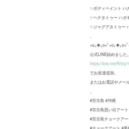
✨ボディペイント ハガ
✨ヘナタトゥー ハガ
✨ジャグアタトゥー 
.
+o｡◈｡o+ﾟ+o｡◈｡o+ﾟ
公式LINE始めました。→
https://line.me/R/ti/
でお友達追加。
またはお電話やメー
、
#宮古島 #沖縄
#宮古島思い出アート
#宮古島チョークアー
#チョークアート #