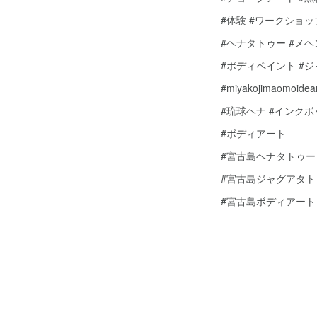
#体験 #ワークショッ
#ヘナタトゥー #メ
#ボディペイント #
#miyakojimaomoidear
#琉球ヘナ #インク
#ボディアート
#宮古島ヘナタトゥー
#宮古島ジャグアタト
#宮古島ボディアート