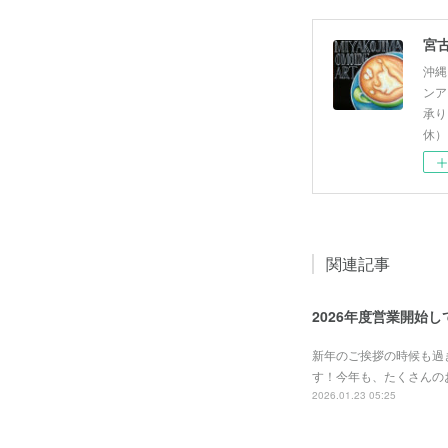
沖縄
ンア
承り
休）
関連記事
2026年度営業開始
新年のご挨拶の時候も過
す！今年も、たくさんの
2026.01.23 05:25