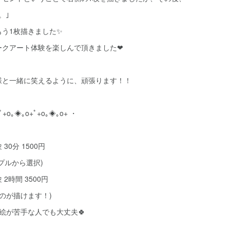
。｣
う1枚描きました✨
ークアート体験を楽しんで頂きました❤
様と一緒に笑えるように、頑張ります！！
ﾟ+o｡◈｡o+ﾟ+o｡◈｡o+ ・
30分 1500円
プルから選択)
2時間 3500円
ものが描けます！)
絵が苦手な人でも大丈夫🍀