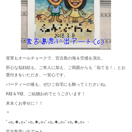
背景もオールチョークで、宮古島の海＆空感を演出。
肝心な似顔絵も、ご本人に加え、ご両親からも「似てる！」とお
墨付きをいただき、一安心です。
パーティーの後も、ぜひご自宅にも飾ってくださいね。
K様＆Y様、ご結婚おめでとうございます！
末永くお幸せに！！
＊
ﾟ+o｡◈｡o+ﾟ+o｡◈｡o+ﾟ+o｡◈｡o+ﾟ+o｡◈｡o+ ・
宮古島思い出アート