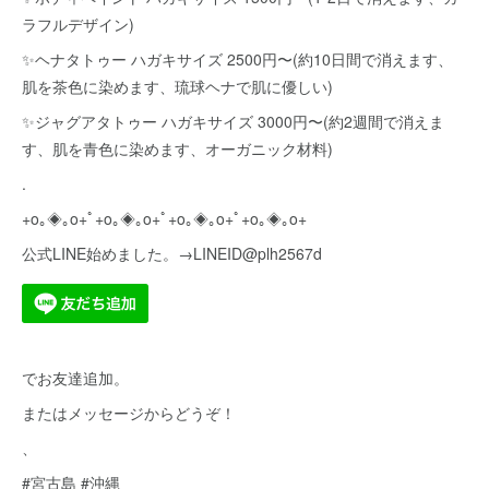
ラフルデザイン)
✨ヘナタトゥー ハガキサイズ 2500円〜(約10日間で消えます、
肌を茶色に染めます、琉球ヘナで肌に優しい)
✨ジャグアタトゥー ハガキサイズ 3000円〜(約2週間で消えま
す、肌を青色に染めます、オーガニック材料)
.
+o｡◈｡o+ﾟ+o｡◈｡o+ﾟ+o｡◈｡o+ﾟ+o｡◈｡o+
公式LINE始めました。→LINEID@plh2567d
でお友達追加。
またはメッセージからどうぞ！
、
#宮古島 #沖縄