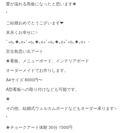
愛が溢れる黒板になったと思います🍀
*
ご結婚おめでとうございます❤
末永くお幸せに✨
ﾟ+o｡◈｡o+ﾟ+o｡◈｡o+ﾟ+o｡◈｡o+ﾟ+o｡◈｡o+ ・
宮古島思い出アート
🍀看板、メニューボード、インテリアボード
オーダーメイドでお作りします。
A4サイズ 8000円〜
A型看板への取り付けなども可能です。
🍀
その他、結婚式ウェルカムボードなどもオーダー承ります✨
*
🍀チョークアート体験 30分 1500円