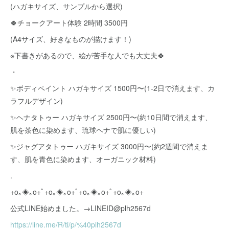
(ハガキサイズ、サンプルから選択)
🍀チョークアート体験 2時間 3500円
(A4サイズ、好きなものが描けます！)
※下書きがあるので、絵が苦手な人でも大丈夫🍀
・
✨ボディペイント ハガキサイズ 1500円〜(1-2日で消えます、カ
ラフルデザイン)
✨ヘナタトゥー ハガキサイズ 2500円〜(約10日間で消えます、
肌を茶色に染めます、琉球ヘナで肌に優しい)
✨ジャグアタトゥー ハガキサイズ 3000円〜(約2週間で消えま
す、肌を青色に染めます、オーガニック材料)
.
+o｡◈｡o+ﾟ+o｡◈｡o+ﾟ+o｡◈｡o+ﾟ+o｡◈｡o+
公式LINE始めました。→LINEID@plh2567d
https://line.me/R/ti/p/%40plh2567d