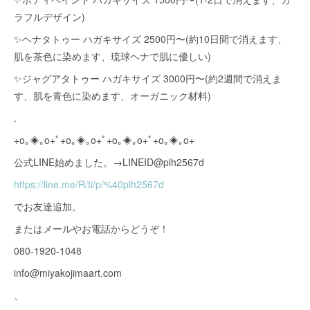
ラフルデザイン)
✨ヘナタトゥー ハガキサイズ 2500円〜(約10日間で消えます、
肌を茶色に染めます、琉球ヘナで肌に優しい)
✨ジャグアタトゥー ハガキサイズ 3000円〜(約2週間で消えま
す、肌を青色に染めます、オーガニック材料)
.
+o｡◈｡o+ﾟ+o｡◈｡o+ﾟ+o｡◈｡o+ﾟ+o｡◈｡o+
公式LINE始めました。→LINEID@plh2567d
https://line.me/R/ti/p/%40plh2567d
でお友達追加。
またはメールやお電話からどうぞ！
080-1920-1048
info@miyakojimaart.com
、