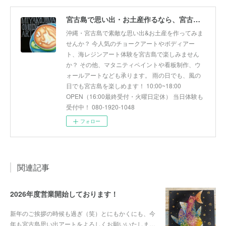
宮古島で思い出・お土産作るなら、宮古島思い出アート。人気のボディアートやチョークアート、海レジンアート体験が楽しめます！
沖縄・宮古島で素敵な思い出&お土産を作ってみま
せんか？ 今人気のチョークアートやボディアー
ト、海レジンアート体験を宮古島で楽しみません
か？ その他、マタニティペイントや看板制作、ウ
ォールアートなども承ります。 雨の日でも、風の
日でも宮古島を楽しめます！ 10:00~18:00
OPEN（16:00最終受付・火曜日定休） 当日体験も
受付中！ 080-1920-1048
フォロー
関連記事
2026年度営業開始しております！
新年のご挨拶の時候も過ぎ（笑）とにもかくにも、今
年も宮古島思い出アートをよろしくお願いいたしま…