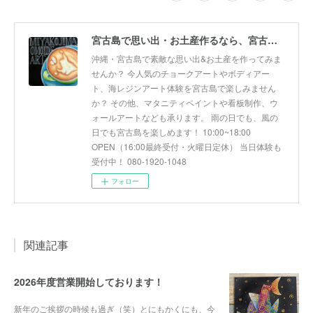
宮古島で思い出・お土産作るなら、宮古島思い出アート。人気のボディアートやチョークアート、海レジンアート体験が楽しめます！
沖縄・宮古島で素敵な思い出&お土産を作ってみま
せんか？ 今人気のチョークアートやボディアー
ト、海レジンアート体験を宮古島で楽しみません
か？ その他、マタニティペイントや看板制作、ウ
ォールアートなども承ります。 雨の日でも、風の
日でも宮古島を楽しめます！ 10:00~18:00
OPEN（16:00最終受付・火曜日定休） 当日体験も
受付中！ 080-1920-1048
フォロー
関連記事
2026年度営業開始しております！
新年のご挨拶の時候も過ぎ（笑）とにもかくにも、今