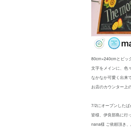
80cm×240cmとビ
文字をメインに、色
なかなか可愛く出来
お店のカウンター上
7/2にオープンした
皆様、伊良部島に行
nana様 ご依頼頂