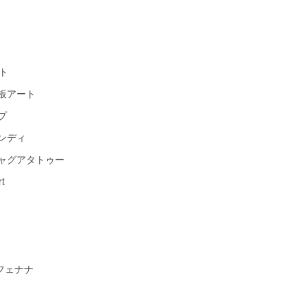
ト
黒板アート
プ
ヘンディ
ジャグアタトゥー
t
フェナナ