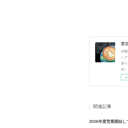
沖縄
ンア
承り
休）
関連記事
2026年度営業開始