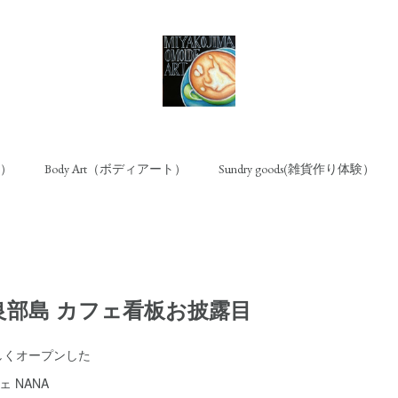
ト）
Body Art（ボディアート）
Sundry goods(雑貨作り体験）
良部島 カフェ看板お披露目
しくオープンした
 NANA