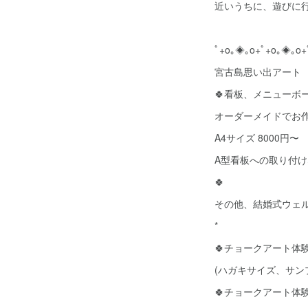
近いうちに、遊びに
ﾟ+o｡◈｡o+ﾟ+o｡◈｡o+
宮古島思い出アート
🍀看板、メニューボ
オーダーメイドでお
A4サイズ 8000円〜
A型看板への取り付
🍀
その他、結婚式ウェ
*
🍀チョークアート体験 
(ハガキサイズ、サン
🍀チョークアート体験 