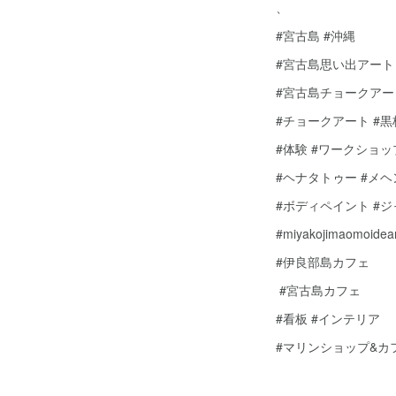
、
#宮古島 #沖縄
#宮古島思い出アート
#宮古島チョークアー
#チョークアート #
#体験 #ワークショッ
#ヘナタトゥー #メ
#ボディペイント #
#miyakojimaomoidear
#伊良部島カフェ
#宮古島カフェ
#看板 #インテリア
#マリンショップ&カ