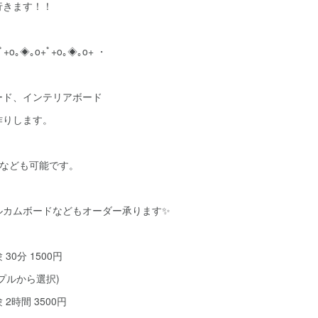
行きます！！
ﾟ+o｡◈｡o+ﾟ+o｡◈｡o+ ・
ード、インテリアボード
作りします。
けなども可能です。
ルカムボードなどもオーダー承ります✨
30分 1500円
プルから選択)
2時間 3500円