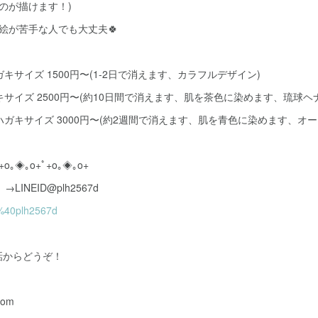
ものが描けます！)
絵が苦手な人でも大丈夫🍀
キサイズ 1500円〜(1-2日で消えます、カラフルデザイン)
キサイズ 2500円〜(約10日間で消えます、肌を茶色に染めます、琉球ヘ
ハガキサイズ 3000円〜(約2週間で消えます、肌を青色に染めます、オー
+o｡◈｡o+ﾟ+o｡◈｡o+
LINEID@plh2567d
p/%40plh2567d
話からどうぞ！
com