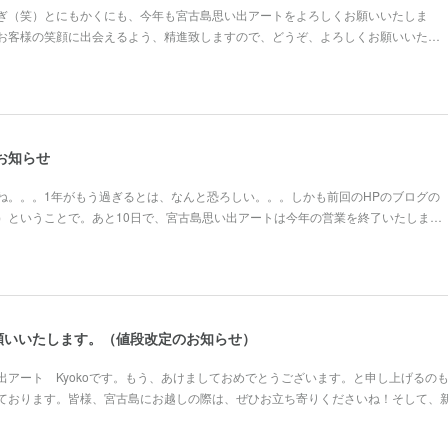
ぎ（笑）とにもかくにも、今年も宮古島思い出アートをよろしくお願いいたしま
お客様の笑顔に出会えるよう、精進致しますので、どうぞ、よろしくお願いいた…
のお知らせ
ね。。。1年がもう過ぎるとは、なんと恐ろしい。。。しかも前回のHPのブログの
）ということで。あと10日で、宮古島思い出アートは今年の営業を終了いたしま…
願いいたします。（値段改定のお知らせ）
出アート Kyokoです。もう、あけましておめでとうございます。と申し上げるの
ております。皆様、宮古島にお越しの際は、ぜひお立ち寄りくださいね！そして、