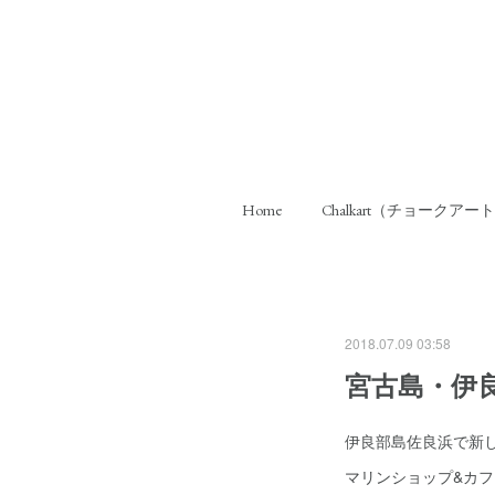
Home
Chalkart（チョークアー
2018.07.09 03:58
宮古島・伊
伊良部島佐良浜で新
マリンショップ&カフェ