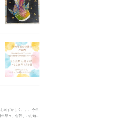
もお恥ずかしく。。。今年
新年早々、心苦しいお知…