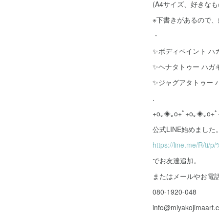
(A4サイズ、好きな
※下書きがあるので、
・
✨ボディペイント ハガ
✨ヘナタトゥー ハガ
✨ジャグアタトゥー 
.
+o｡◈｡o+ﾟ+o｡◈｡o+ﾟ
公式LINE始めました。→
https://line.me/R/ti/
でお友達追加。
またはメールやお電
080-1920-048
info@miyakojimaart.