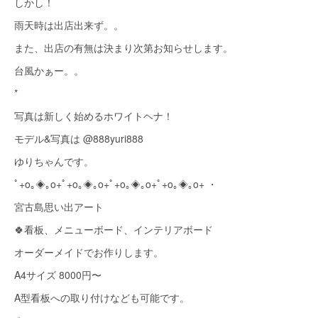
しかし！
雨天時は出店出来ず。。
また、出店の有無は決まり次第お知らせします。
台風かぁー。。
*
写真は新しく始めるホワイトヘナ！
モデル&写真は @888yuri888
ゆりちゃんです。
ﾟ+o｡◈｡o+ﾟ+o｡◈｡o+ﾟ+o｡◈｡o+ﾟ+o｡◈｡o+ ・
宮古島思い出アート
🍀看板、メニューボード、インテリアボード
オーダーメイドでお作りします。
A4サイズ 8000円〜
A型看板への取り付けなども可能です。