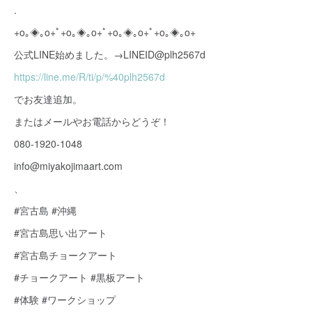
.
+o｡◈｡o+ﾟ+o｡◈｡o+ﾟ+o｡◈｡o+ﾟ+o｡◈｡o+
公式LINE始めました。→LINEID@plh2567d
https://line.me/R/ti/p/%40plh2567d
でお友達追加。
またはメールやお電話からどうぞ！
080-1920-1048
info@miyakojimaart.com
、
#宮古島 #沖縄
#宮古島思い出アート
#宮古島チョークアート
#チョークアート #黒板アート
#体験 #ワークショップ