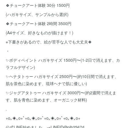
🍀チョークアート体験 30分 1500円
(ハガキサイズ、サンプルから選択)
🍀チョークアート体験 2時間 3500円
(A4サイズ、好きなものが描けます！)
※下書きがあるので、絵が苦手な人でも大丈夫🍀
・
✨ボディペイント ハガキサイズ 1500円〜(1-2日で消えます、カ
ラフルデザイン)
✨ヘナタトゥー ハガキサイズ 2500円〜(約10日間で消えます、
肌を茶色に染めます、琉球ヘナで肌に優しい)
✨ジャグアタトゥー ハガキサイズ 3000円〜(約2週間で消えま
す、肌を青色に染めます、オーガニック材料)
.
+o｡◈｡o+ﾟ+o｡◈｡o+ﾟ+o｡◈｡o+ﾟ+o｡◈｡o+
公式LINE始めました。→LINEID@plh2567d