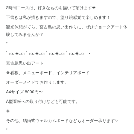
2時間コースは、好きなものを描いて頂けます❤
下書きは私が描きますので、塗り絵感覚で楽しめます！
観光休憩がてら、宮古島の思い出作りに、ぜひチョークアート体
験してみませんか？
*
ﾟ+o｡◈｡o+ﾟ+o｡◈｡o+ﾟ+o｡◈｡o+ﾟ+o｡◈｡o+ ・
宮古島思い出アート
🍀看板、メニューボード、インテリアボード
オーダーメイドでお作りします。
A4サイズ 8000円〜
A型看板への取り付けなども可能です。
🍀
その他、結婚式ウェルカムボードなどもオーダー承ります✨
*