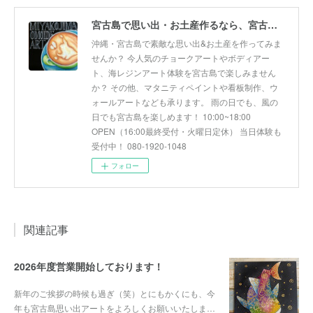
宮古島で思い出・お土産作るなら、宮古島思い出アート。人気のボディアートやチョークアート、海レジンアート体験が楽しめます！
沖縄・宮古島で素敵な思い出&お土産を作ってみま
せんか？ 今人気のチョークアートやボディアー
ト、海レジンアート体験を宮古島で楽しみません
か？ その他、マタニティペイントや看板制作、ウ
ォールアートなども承ります。 雨の日でも、風の
日でも宮古島を楽しめます！ 10:00~18:00
OPEN（16:00最終受付・火曜日定休） 当日体験も
受付中！ 080-1920-1048
フォロー
関連記事
2026年度営業開始しております！
新年のご挨拶の時候も過ぎ（笑）とにもかくにも、今
年も宮古島思い出アートをよろしくお願いいたしま…