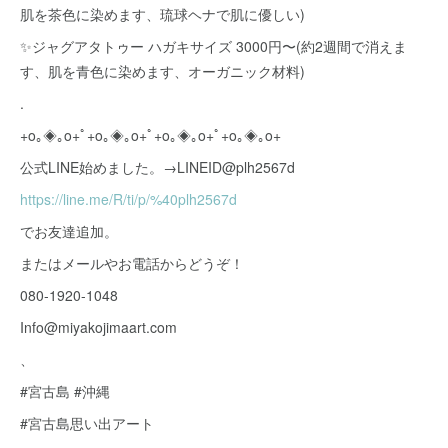
肌を茶色に染めます、琉球ヘナで肌に優しい)
✨ジャグアタトゥー ハガキサイズ 3000円〜(約2週間で消えま
す、肌を青色に染めます、オーガニック材料)
.
+o｡◈｡o+ﾟ+o｡◈｡o+ﾟ+o｡◈｡o+ﾟ+o｡◈｡o+
公式LINE始めました。→LINEID@plh2567d
https://line.me/R/ti/p/%40plh2567d
でお友達追加。
またはメールやお電話からどうぞ！
080-1920-1048
Info@miyakojimaart.com
、
#宮古島 #沖縄
#宮古島思い出アート