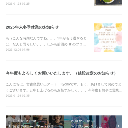
2026.01.23 05:25
2025年末冬季休業のお知らせ
もうこんな時期なんですね。。。1年がもう過ぎると
は、なんと恐ろしい。。。しかも前回のHPのブロ…
2025.12.05 07:56
今年度もよろしくお願いいたします。（値段改定のお知らせ）
こんにちは。宮古島思い出アート Kyokoです。もう、あけましておめでと
うございます。と申し上げるのもお恥ずかしく。。。今年度も無事に営業…
2025.01.24 02:35
2018.12.22 05:31
2018.12.22 04:54
家族でチョークアート体験
宮古島ハーバリウム