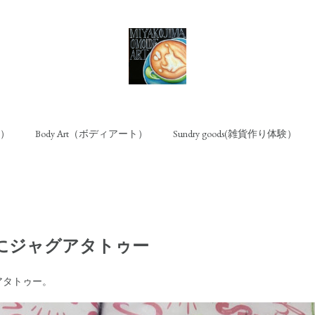
ト）
Body Art（ボディアート）
Sundry goods(雑貨作り体験）
にジャグアタトゥー
アタトゥー。