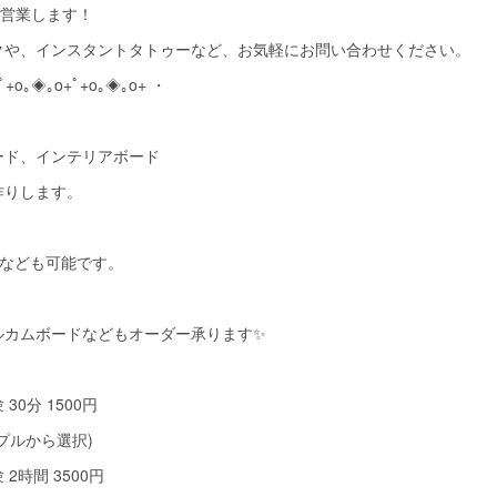
で営業します！
クや、インスタントタトゥーなど、お気軽にお問い合わせください。
ﾟ+o｡◈｡o+ﾟ+o｡◈｡o+ ・
ード、インテリアボード
作りします。
けなども可能です。
ルカムボードなどもオーダー承ります✨
30分 1500円
プルから選択)
2時間 3500円