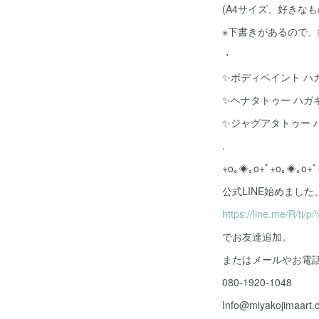
(A4サイズ、好きな
※下書きがあるので、
・
✨ボディペイント ハガ
✨ヘナタトゥー ハガ
✨ジャグアタトゥー 
.
+o｡◈｡o+ﾟ+o｡◈｡o+ﾟ
公式LINE始めました。→
https://line.me/R/ti/
でお友達追加。
またはメールやお電
080-1920-1048
Info@miyakojimaart.