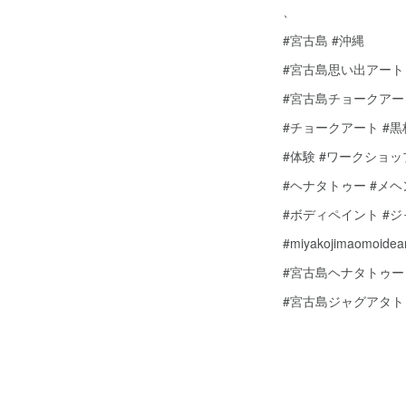
、
#宮古島 #沖縄
#宮古島思い出アート
#宮古島チョークアー
#チョークアート #
#体験 #ワークショッ
#ヘナタトゥー #メ
#ボディペイント #
#miyakojimaomoidear
#宮古島ヘナタトゥー
#宮古島ジャグアタト