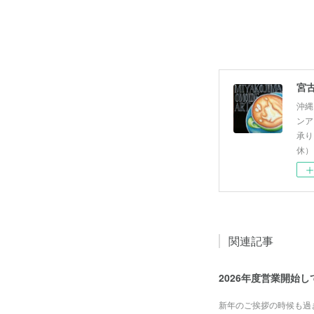
沖縄
ンア
承り
休）
関連記事
2026年度営業開始
新年のご挨拶の時候も過