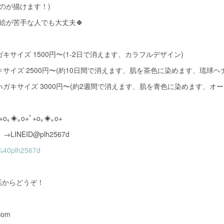
ものが描けます！)
絵が苦手な人でも大丈夫🍀
キサイズ 1500円〜(1-2日で消えます、カラフルデザイン)
キサイズ 2500円〜(約10日間で消えます、肌を茶色に染めます、琉球ヘ
ハガキサイズ 3000円〜(約2週間で消えます、肌を青色に染めます、オー
+o｡◈｡o+ﾟ+o｡◈｡o+
LINEID@plh2567d
p/%40plh2567d
話からどうぞ！
com