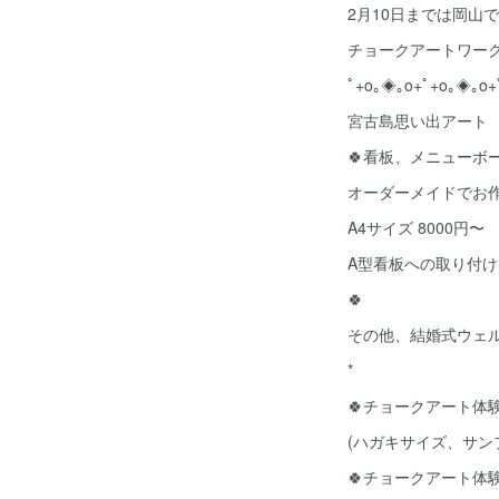
2月10日までは岡山
チョークアートワー
ﾟ+o｡◈｡o+ﾟ+o｡◈｡o+
宮古島思い出アート
🍀看板、メニューボ
オーダーメイドでお
A4サイズ 8000円〜
A型看板への取り付
🍀
その他、結婚式ウェ
*
🍀チョークアート体験 
(ハガキサイズ、サン
🍀チョークアート体験 