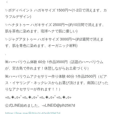
・
✨ボディペイント ハガキサイズ 1500円〜(1-2日で消えます、カ
ラフルデザイン)
✨ヘナタトゥー ハガキサイズ 2500円〜(約10日間で消えます、
肌を茶色に染めます、琉球ヘナで肌に優しい)
✨ジャグアタトゥー ハガキサイズ 3000円〜(約2週間で消えま
す、肌を青色に染めます、オーガニック材料)
.
🌺ハーバリウム体験 60分 1作品3500円（話題のハーバリウム
が、宮古島で作れます！休憩しながらお土産づくり）
🌺ハーバリウムアクセサリー作り体験 60分 1作品2500円（ピア
ス・イヤリング・ネックレスからお選び頂けます。南国にぴった
りなアクセサリーが作れます！！）
+o｡◈｡o+ﾟ+o｡◈｡o+ﾟ+o｡◈｡o+ﾟ+o｡◈｡o+
公式LINE始めました。→LINEID@plh2567d
https://line.me/R/ti/p/%40plh2567d