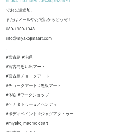
https://line.me/R/ti/p/%40plh2567d
でお友達追加。
またはメールやお電話からどうぞ！
080-1920-1048
info@miyakojimaart.com
、
#宮古島 #沖縄
#宮古島思い出アート
#宮古島チョークアート
#チョークアート #黒板アート
#体験 #ワークショップ
#ヘナタトゥー #メヘンディ
#ボディペイント #ジャグアタトゥー
#miyakojimaomoideart