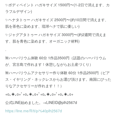
✨ボディペイント ハガキサイズ 1500円〜(1-2日で消えます、カ
ラフルデザイン)
✨ヘナタトゥー ハガキサイズ 2500円〜(約10日間で消えます、
肌を茶色に染めます、琉球ヘナで肌に優しい)
✨ジャグアタトゥー ハガキサイズ 3000円〜(約2週間で消えま
す、肌を青色に染めます、オーガニック材料)
.
🌺ハーバリウム体験 60分 1作品3500円（話題のハーバリウム
が、宮古島で作れます！休憩しながらお土産づくり）
🌺ハーバリウムアクセサリー作り体験 60分 1作品2500円（ピア
ス・イヤリング・ネックレスからお選び頂けます。南国にぴった
りなアクセサリーが作れます！！）
+o｡◈｡o+ﾟ+o｡◈｡o+ﾟ+o｡◈｡o+ﾟ+o｡◈｡o+
公式LINE始めました。→LINEID@plh2567d
https://line.me/R/ti/p/%40plh2567d