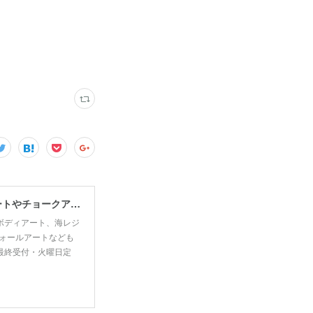
宮古島で思い出・お土産作るなら、宮古島思い出アート。人気のボディアートやチョークアート、海レジンアート体験が楽しめます！
ボディアート、海レジ
ォールアートなども
00最終受付・火曜日定