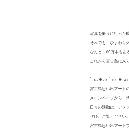
写真を撮りに行った
それでも、ひまわり
なんと、60万本もあ
これから宮古島に来
ﾟ+o｡◈｡o+ﾟ+o｡◈｡o+
宮古島思い出アート
メインページから、
日々の活動は、アメ
ぜひ、ご覧ください
宮古島思い出アート