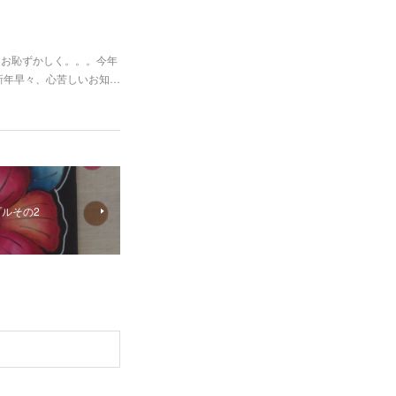
もお恥ずかしく。。。今年
新年早々、心苦しいお知…
ンプルその2