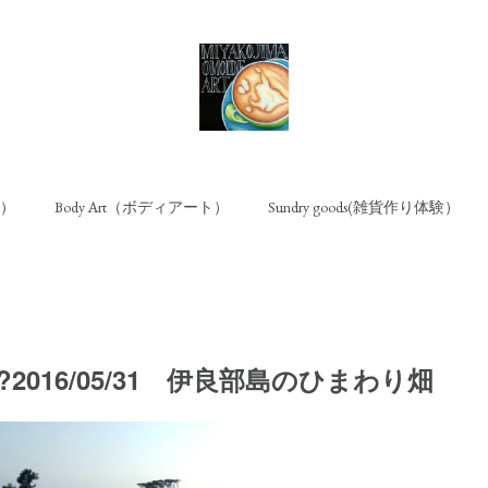
ト）
Body Art（ボディアート）
Sundry goods(雑貨作り体験）
ew?2016/05/31 伊良部島のひまわり畑