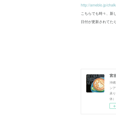
http://ameblo.jp/chal
こちらでも時々、新
日付が更新されてた
沖縄
ンア
承り
休）