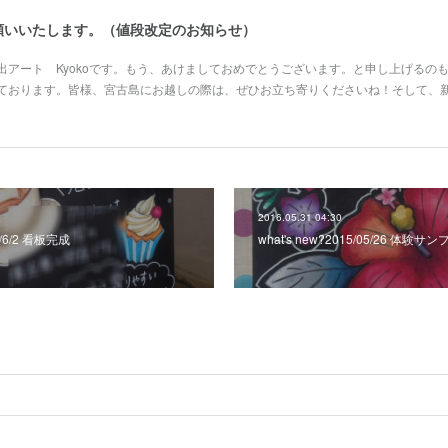
願いいたします。（値段改定のお知らせ）
出アート Kyokoです。もう、あけましておめでとうございます。と申し上げるの
ております。皆様、宮古島にお越しの際は、ぜひお立ち寄りくださいね！そして、
2016.05.31 04:30
16/6/2 看板完成
what's new?2015/05/26 体験サ