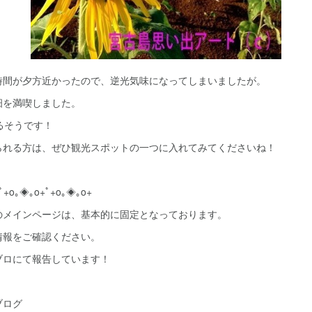
時間が夕方近かったので、逆光気味になってしまいましたが。
畑を満喫しました。
るそうです！
られる方は、ぜひ観光スポットの一つに入れてみてくださいね！
ﾟ+o｡◈｡o+ﾟ+o｡◈｡o+
のメインページは、基本的に固定となっております。
情報をご確認ください。
ブロにて報告しています！
。
ブログ