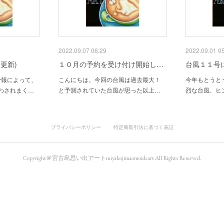
2022.09.07 06:29
2022.09.01 0
更新)
１０月の予約を受け付け開始し…
台風１１号
予報によって、
こんにちは。今回の台風は過去最大！
今年もとうと
わされまく…
と予測されていた台風が思った以上…
烈な台風、ヒ
プライバシーポリシー
特定商取引法に基づく表記
Copyright＠宮古島思い出アートmiyakojimaomoideart All Rights Reserved.