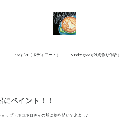
ト）
Body Art（ボディアート）
Sundry goods(雑貨作り体験）
船にペイント！！
ショップ・ホロホロさんの船に絵を描いて来ました！