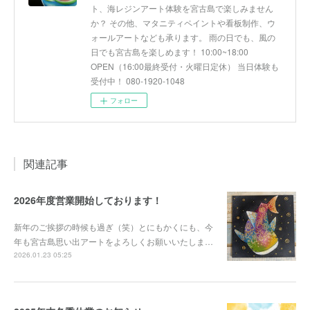
ト、海レジンアート体験を宮古島で楽しみません
か？ その他、マタニティペイントや看板制作、ウ
ォールアートなども承ります。 雨の日でも、風の
日でも宮古島を楽しめます！ 10:00~18:00
OPEN（16:00最終受付・火曜日定休） 当日体験も
受付中！ 080-1920-1048
フォロー
関連記事
2026年度営業開始しております！
新年のご挨拶の時候も過ぎ（笑）とにもかくにも、今
年も宮古島思い出アートをよろしくお願いいたしま…
2026.01.23 05:25