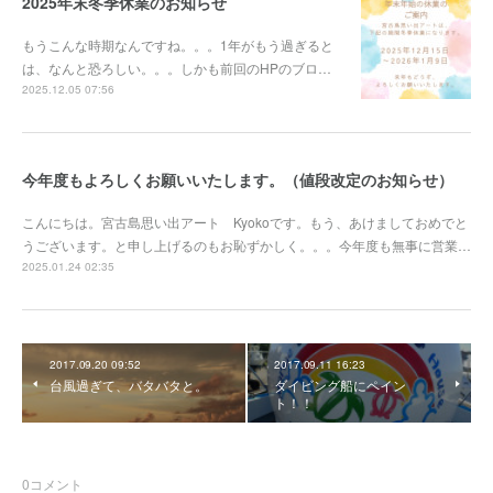
2025年末冬季休業のお知らせ
もうこんな時期なんですね。。。1年がもう過ぎると
は、なんと恐ろしい。。。しかも前回のHPのブロ…
2025.12.05 07:56
今年度もよろしくお願いいたします。（値段改定のお知らせ）
こんにちは。宮古島思い出アート Kyokoです。もう、あけましておめでと
うございます。と申し上げるのもお恥ずかしく。。。今年度も無事に営業…
2025.01.24 02:35
2017.09.20 09:52
2017.09.11 16:23
台風過ぎて、バタバタと。
ダイビング船にペイン
ト！！
0
コメント