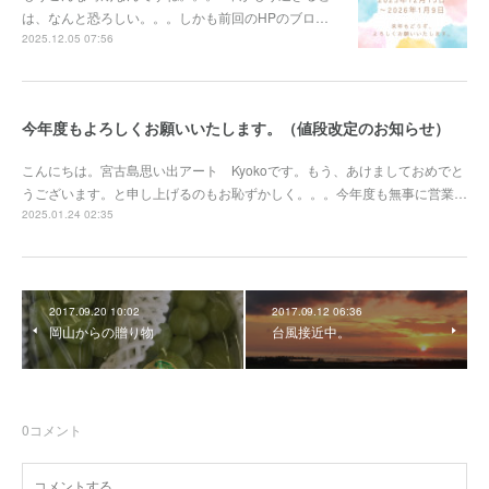
は、なんと恐ろしい。。。しかも前回のHPのブロ…
2025.12.05 07:56
今年度もよろしくお願いいたします。（値段改定のお知らせ）
こんにちは。宮古島思い出アート Kyokoです。もう、あけましておめでと
うございます。と申し上げるのもお恥ずかしく。。。今年度も無事に営業…
2025.01.24 02:35
2017.09.20 10:02
2017.09.12 06:36
岡山からの贈り物
台風接近中。
0
コメント