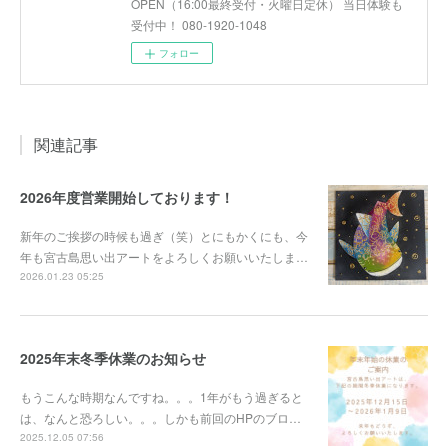
OPEN（16:00最終受付・火曜日定休） 当日体験も
受付中！ 080-1920-1048
フォロー
関連記事
2026年度営業開始しております！
新年のご挨拶の時候も過ぎ（笑）とにもかくにも、今
年も宮古島思い出アートをよろしくお願いいたしま…
2026.01.23 05:25
2025年末冬季休業のお知らせ
もうこんな時期なんですね。。。1年がもう過ぎると
は、なんと恐ろしい。。。しかも前回のHPのブロ…
2025.12.05 07:56