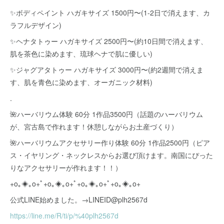
✨ボディペイント ハガキサイズ 1500円〜(1-2日で消えます、カ
ラフルデザイン)
✨ヘナタトゥー ハガキサイズ 2500円〜(約10日間で消えます、
肌を茶色に染めます、琉球ヘナで肌に優しい)
✨ジャグアタトゥー ハガキサイズ 3000円〜(約2週間で消えま
す、肌を青色に染めます、オーガニック材料)
.
🌺ハーバリウム体験 60分 1作品3500円（話題のハーバリウム
が、宮古島で作れます！休憩しながらお土産づくり）
🌺ハーバリウムアクセサリー作り体験 60分 1作品2500円（ピア
ス・イヤリング・ネックレスからお選び頂けます。南国にぴった
りなアクセサリーが作れます！！）
+o｡◈｡o+ﾟ+o｡◈｡o+ﾟ+o｡◈｡o+ﾟ+o｡◈｡o+
公式LINE始めました。→LINEID@plh2567d
https://line.me/R/ti/p/%40plh2567d