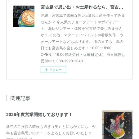
宮古島で思い出・お土産作るなら、宮古島思い出アート。人気のボディアートやチョークアート、海レジンアート体験が楽しめます！
沖縄・宮古島で素敵な思い出&お土産を作ってみま
せんか？ 今人気のチョークアートやボディアー
ト、海レジンアート体験を宮古島で楽しみません
か？ その他、マタニティペイントや看板制作、ウ
ォールアートなども承ります。 雨の日でも、風の
日でも宮古島を楽しめます！ 10:00~18:00
OPEN（16:00最終受付・火曜日定休） 当日体験も
受付中！ 080-1920-1048
フォロー
関連記事
2026年度営業開始しております！
新年のご挨拶の時候も過ぎ（笑）とにもかくにも、今
年も宮古島思い出アートをよろしくお願いいたしま…
2026.01.23 05:25