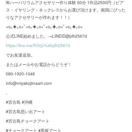
🌺ハーバリウムアクセサリー作り体験 60分 1作品2500円（ピア
ス・イヤリング・ネックレスからお選び頂けます。南国にぴった
りなアクセサリーが作れます！！）
+o｡◈｡o+ﾟ+o｡◈｡o+ﾟ+o｡◈｡o+ﾟ+o｡◈｡o+
公式LINE始めました。→LINEID@plh2567d
https://line.me/R/ti/p/%40plh2567d
でお友達追加。
またはメールやお電話からどうぞ！
080-1920-1048
info@miyakojimaart.com
、
#宮古島 #沖縄
#宮古島思い出アート
#宮古島チョークアート
#チョークアート #黒板アート