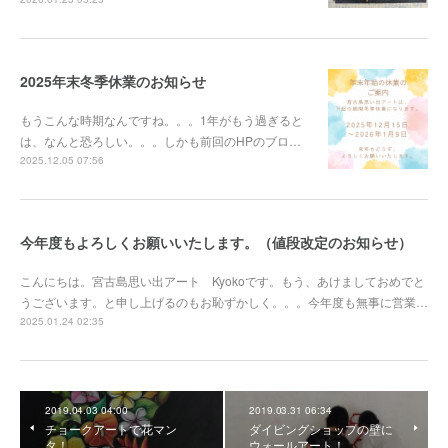
2025年末冬季休業のお知らせ
もうこんな時期なんですね。。。1年がもう過ぎると
は、なんと恐ろしい。。。しかも前回のHPのブロ…
2025.12.05 07:56
今年度もよろしくお願いいたします。（値段改定のお知らせ）
こんにちは。宮古島思い出アート Kyokoです。もう、あけましておめでと
うございます。と申し上げるのもお恥ずかしく。。。今年度も無事に営業…
2025.01.24 02:35
2019.04.03 04:00
2019.03.31 06:34
チョークアートで花マン
ダイビングショップの壁に
タ！
ウォールアート！