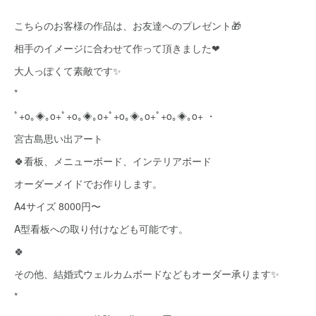
こちらのお客様の作品は、お友達へのプレゼント🎁
相手のイメージに合わせて作って頂きました❤
大人っぽくて素敵です✨
*
ﾟ+o｡◈｡o+ﾟ+o｡◈｡o+ﾟ+o｡◈｡o+ﾟ+o｡◈｡o+ ・
宮古島思い出アート
🍀看板、メニューボード、インテリアボード
オーダーメイドでお作りします。
A4サイズ 8000円〜
A型看板への取り付けなども可能です。
🍀
その他、結婚式ウェルカムボードなどもオーダー承ります✨
*