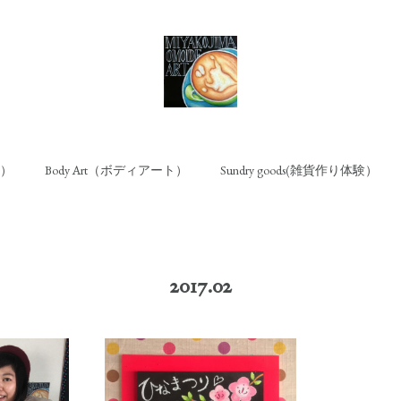
ト）
Body Art（ボディアート）
Sundry goods(雑貨作り体験）
2017
.
02