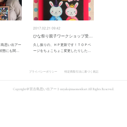
2017.02.21 09:42
ひな祭り親子ワークショップ受…
古島思い出アー
久し振りの、ＨＰ更新です！ＴＯＰペ
状態にも関…
ージをちょこちょこ変更したりした…
プライバシーポリシー
特定商取引法に基づく表記
Copyright＠宮古島思い出アートmiyakojimaomoideart All Rights Reserved.