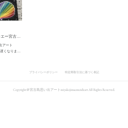
ンエー宮古…
出アート
が遅くなりま…
プライバシーポリシー
特定商取引法に基づく表記
Copyright＠宮古島思い出アートmiyakojimaomoideart All Rights Reserved.