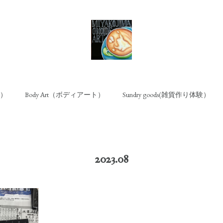
ト）
Body Art（ボディアート）
Sundry goods(雑貨作り体験）
2023
.
08